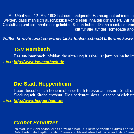
Mit Urteil vom 12. Mai 1998 hat das Landgericht Hamburg entschieden, da
werden, dass man sich ausdrücklich von diesen Inhalten distanziert. Wir hab
Gestaltung und die Inhalte der gelinkten Seiten haben. Deshalb distanzieren
gilt für alle auf der Homepage an
Solltet ihr nicht funktionierende Links finden ,schreibt bitte eine kurze
TSV Hambach
Das
tsv hambach
infoblatt der abteilung fussball ist jetzt online im 
Link:
http://www.tsv-hambach.de
Die Stadt Heppenheim
Liebe Besucher, ich freue mich über Ihr Interesse an unserer Stadt 
Siedlung mit Kirche erwähnt. Dies bedeutet, dass Hessens südlichste 
Link:
http://www.heppenheim.de
Grober Schnitzer
Ich mag Holz. Sehr sogar.Sei es der wunderbare Duft beim Spaziergang durch den Wald
Dielenboden, die Haptik und der Charme von Massivholzmöbeln, oder auch der Charakter