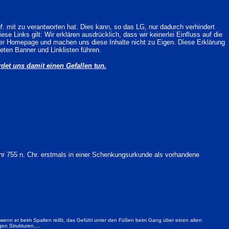
f. mit zu verantworten hat. Dies kann, so das LG, nur dadurch verhindert
e Links gilt: Wir erklären ausdrücklich, dass wir keinerlei Einfluss auf die
ieser Homepage und machen uns diese Inhalte nicht zu Eigen. Diese Erklärung
eten Banner und Linklisten führen.
ürdet uns damit einen Gefallen tun.
ahr 755 n. Chr. erstmals in einer Schenkungsurkunde als vorhandene
 wenn er beim Spalten reißt, das Gefühl unter den Füßen beim Gang über einen alten
en Strukturen....